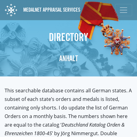
MEDALNET APPRAISAL SERVICES
DIRECTORY
ANHALT
This searchable database contains all German states. A
subset of each state’s orders and medals is listed,
containing only shorts. I do update the list of German
Orders on a monthly basis. The numbers shown here
are equal to the catalog ‘
Deutschland Katalog Orden &
Ehrenzeichen 1800-45
’ by Jörg Nimmergut. Double