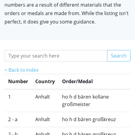
numbers are a result of different materials that the
orders or medals are made from. While the listing isn't
perfect, it does give you some guidance.
Search
< Back to index
Number
Country
Order/Medal
1
Anhalt
ho h d bären kollane
großmeister
2 - a
Anhalt
ho h d bären großkreuz
2 - b
Anhalt
ho h d bären großkreuz